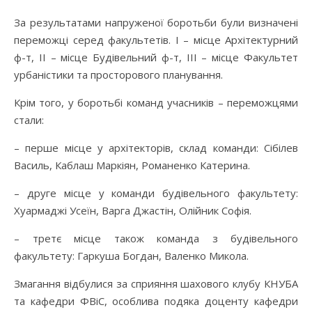
За результатами напруженої боротьби були визначені
переможці серед факультетів. I – місце Архітектурний
ф-т, II – місце Будівельний ф-т, III – місце Факультет
урбаністики та просторового планування.
Крім того, у боротьбі команд учасників – переможцями
стали:
– перше місце у архітекторів, склад команди: Сібілев
Василь, Каблаш Маркіян, Романенко Катерина.
– друге місце у команди будівельного факультету:
Хуармаджі Усеїн, Варга Джастін, Олійник Софія.
– третє місце також команда з будівельного
факультету: Гаркуша Богдан, Валенко Микола.
Змагання відбулися за сприяння шахового клубу КНУБА
та кафедри ФВіС, особлива подяка доценту кафедри