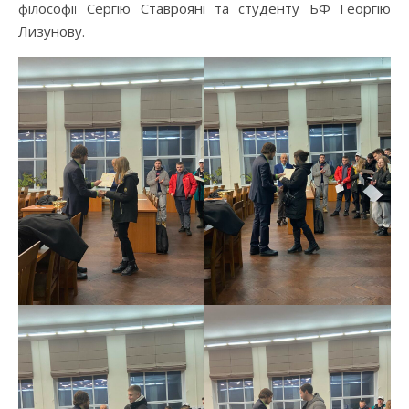
філософії Сергію Ставрояні та студенту БФ Георгію
Лизунову.