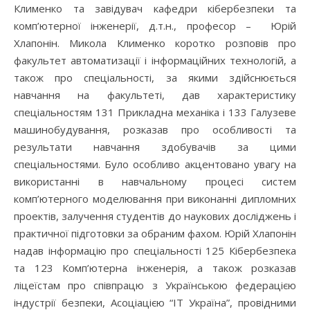
Клименко та завідувач кафедри кібербезпеки та
комп’ютерної інженерії, д.т.н., професор – Юрій
Хлапонін. Микола Клименко коротко розповів про
факультет автоматизації і інформаційних технологій, а
також про спеціальності, за якими здійснюється
навчання на факультеті, дав характеристику
спеціальностям 131 Прикладна механіка і 133 Галузеве
машинобудування, розказав про особливості та
результати навчання здобувачів за цими
спеціальностями. Було особливо акцентовано увагу на
використанні в навчальному процесі систем
комп’ютерного моделювання при виконанні дипломних
проектів, залучення студентів до наукових досліджень і
практичної підготовки за обраним фахом. Юрій Хлапонін
надав інформацію про спеціальності 125 Кібербезпека
та 123 Комп’ютерна інженерія, а також розказав
ліцеїстам про співпрацю з Українською федерацією
індустрії безпеки, Асоціацією “ІТ Україна”, провідними