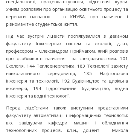
спеціальності, працевлаштування, підготовчі курси.
Учням розповіли про організацію освітнього процесу та
переваги навчання в КНУБА, про насичене і
різноманітне студентське життя.
Під час зустрічі ліцеїсти поспілкувалися з деканом
факультету Інженерних систем та екології, д.т.н,
професором – Олександром Приймаком, який розповів
про особливості навчання за спеціальностями: 101
Екологія, 144 Теплоенергетика, 183 Технології захисту
навколишнього середовища, 185 Нафтогазова
інженерія та технології, 192 Будівництво та цивільна
інженерія, 194 Гідротехнічне будівництво, водна
інженерія та водні технології.
Перед ліцеїстами також виступили представники
факультету автоматизації і інформаційних технологій:
в.о. завідувача кафедри машин і обладнання
технологічних процесів, к.т.н., доцент – Микола