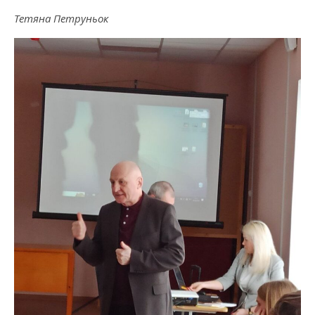
Тетяна Петруньок