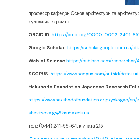
професор кафедри Основ архітектури та архітектурн
художник-кераміст
ORCID ID
https://orcid.org/0000-0002-2401-81
Google Scholar
https://scholar.google.com.ua/
Web of Sciense
https://publons.com/researcher/
SCOPUS
https://www.scopus.com/authid/detail.u
Hakuhodo Foundation Japanese Research Fell
https://www.hakuhodofoundation.or.jp/yokogao/en/i
shevtsova.gv@knuba.edu.ua
тел.: (044) 241-55-64, кімната 215