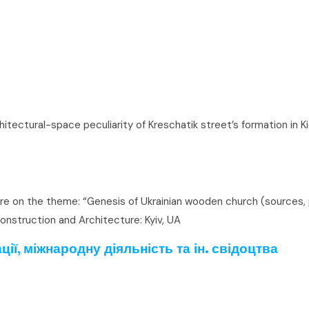
tectural-space peculiarity of Kreschatik street’s formation in K
e on the theme: “Genesis of Ukrainian wooden church (sources, pr
Construction and Architecture: Kyiv, UA
ії, міжнародну діяльність та ін. свідоцтва