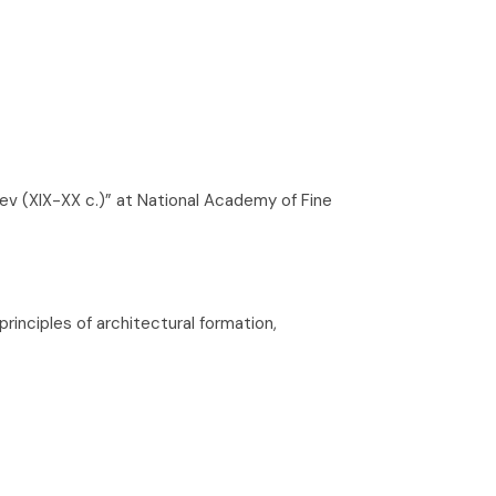
iev (XIX-XX c.)” at National Academy of Fine
inciples of architectural formation,