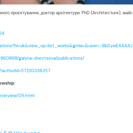
ого проєктування, доктор архітектури. PhD (Architecture), майс
04
citations?hl=uk&view_op=list_works&gmla=&user=-8bDywEAAAAJ
4860868/galyna-shevtsova/publications/
ri?authorId=57220336357
owship:
nterview/09.html