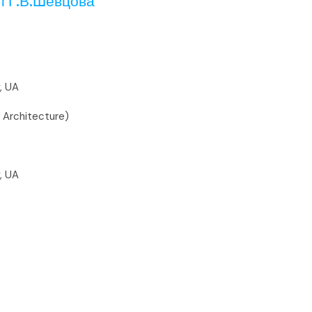
і Г.В.Шевцова
, UA
 Architecture)
, UA