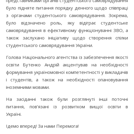
представниками органів студентського самоврядування
було підняте питання порядку денного щодо співпраці
з органами студентського самоврядування. Зокрема,
було відзначено роль, яку відіграє студентське
самоврядування в ефективному функціонуванні ЗВО, а
також заслухано ініціативу щодо створення спілки
студентського самоврядування України.
Голова Національного агентства із забезпечення якості
освіти Бутенко Андрій акцентував на необхідності
формування україномовної компетентності у викладачів
і студентів, а також на необхідності опановування
іноземними мовами.
На засіданні також були розглянуті інші поточні
питання, пов’язані із розвитком вищої освіти в
Україні.
Ідемо вперед! За нами Перемога!