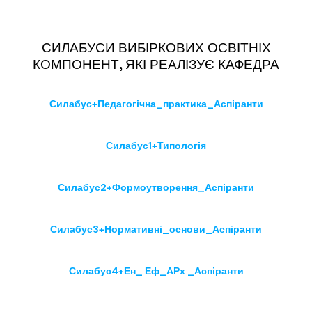
СИЛАБУСИ ВИБІРКОВИХ ОСВІТНІХ
КОМПОНЕНТ, ЯКІ РЕАЛІЗУЄ КАФЕДРА
Силабус+Педагогічна_практика_Аспіранти
Силабус1+Типологія
Силабус2+Формоутворення_Аспіранти
Силабус3+Нормативні_основи_Аспіранти
Силабус4+Ен_ Еф_АРх _Аспіранти