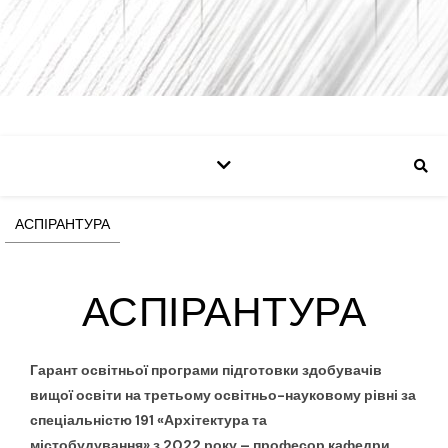
АСПІРАНТУРА
АСПІРАНТУРА
Гарант осв
і
тньо
ї
програми підготовки здобувачів
вищої освіти на третьому освітньо-науковому рівні за
спеціальністю 191 «Архітектура та
містобудування»
з
202
2
року –
професор к
афедри