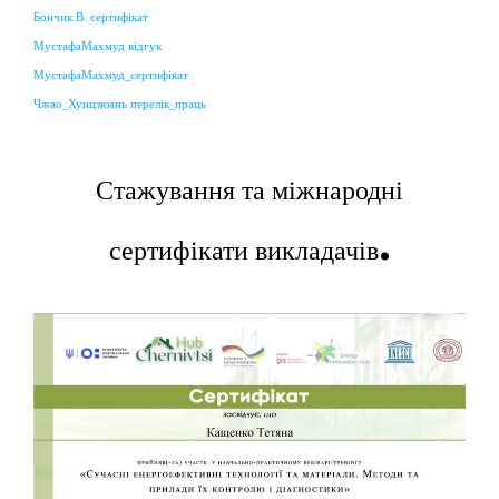
Бончик В. сертифікат
МустафаМахмуд відгук
МустафаМахмуд_сертифікат
Чжао_Хунцзюань перелік_праць
Стажування та міжнародні
.
сертифікати викладачів