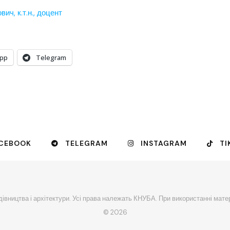
, к.т.н., доцент
pp
Telegram
CEBOOK
TELEGRAM
INSTAGRAM
TI
івництва і архітектури. Усі права належать КНУБА. При використанні мате
© 2026