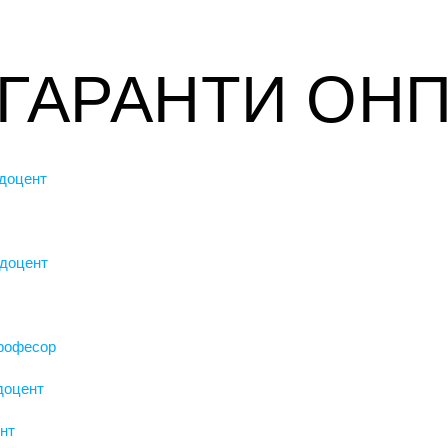
ГАРАНТИ ОН
 доцент
 доцент
 професор
 доцент
ент