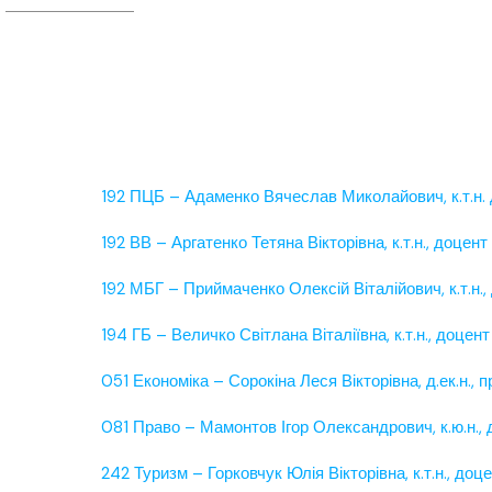
192 ПЦБ – Адаменко Вячеслав Миколайович, к.т.н.
192 ВВ – Аргатенко Тетяна Вікторівна, к.т.н., доцент
192 МБГ – Приймаченко Олексій Віталійович, к.т.н.,
194 ГБ – Величко Світлана Віталіївна, к.т.н., доцент
051 Економіка – Сорокіна Леся Вікторівна, д.ек.н.,
081 Право – Мамонтов Ігор Олександрович, к.ю.н.,
242 Туризм – Горковчук Юлія Вікторівна, к.т.н., доц